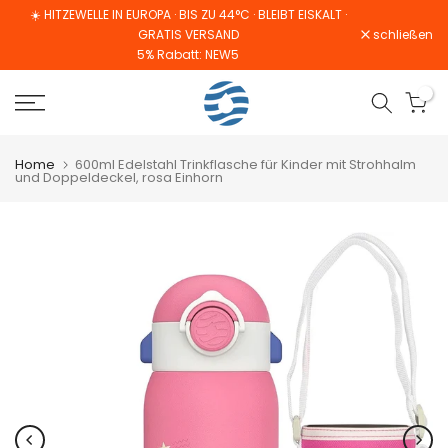
☀️ HITZEWELLE IN EUROPA · BIS ZU 44°C · BLEIBT EISKALT ·
Zum
Read
GRATIS VERSAND
schließen
Inhalt
the
5% Rabatt: NEW5
springen
Privacy
0
Policy
Home
600ml Edelstahl Trinkflasche für Kinder mit Strohhalm
und Doppeldeckel, rosa Einhorn