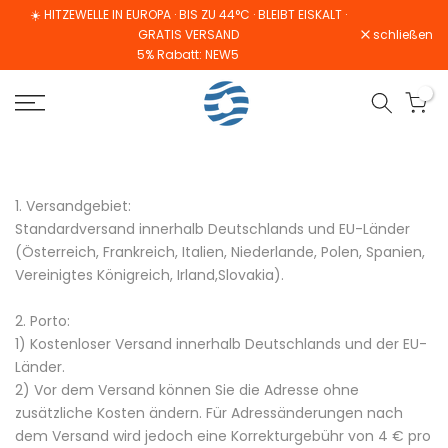
☀️ HITZEWELLE IN EUROPA · BIS ZU 44°C · BLEIBT EISKALT ·
Zum
GRATIS VERSAND
schließen
Inhalt
5% Rabatt: NEW5
springen
0
1. Versandgebiet:
Standardversand innerhalb Deutschlands und EU-Länder
(Österreich, Frankreich, Italien, Niederlande, Polen, Spanien,
Vereinigtes Königreich, Irland,
Slovakia
).
2. Porto:
1) Kostenloser Versand innerhalb Deutschlands und der EU-
Länder.
2) Vor dem Versand können Sie die Adresse ohne
zusätzliche Kosten ändern. Für Adressänderungen nach
dem Versand wird jedoch eine Korrekturgebühr von 4 € pro