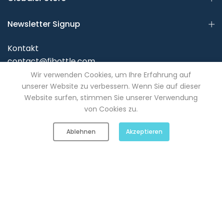
Newsletter Signup
Kontakt
contact@fjbottle.com
Wir verwenden Cookies, um Ihre Erfahrung auf
Subscribe to our newsletter and get 10% off your first
purchase
unserer Website zu verbessern. Wenn Sie auf dieser
Website surfen, stimmen Sie unserer Verwendung
von Cookies zu.
Abonnieren
0
0
Ablehnen
Akzeptieren
Shop
Wishlist
Cart
Account
Search